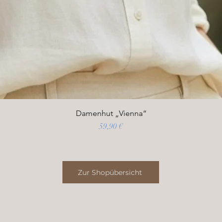
Damenhut „Vienna“
Preis
59,90 €
Zur Shopübersicht