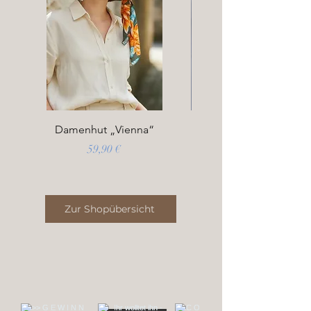
Damenhut „Vienna“
Preis
59,90 €
Zur Shopübersicht