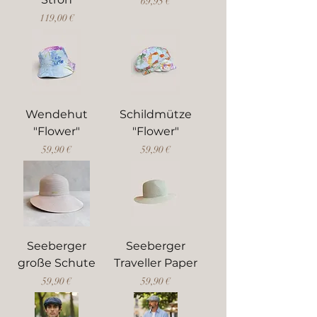
Preis
69,95 €
Preis
119,00 €
Wendehut
Schildmütze
"Flower"
"Flower"
Preis
Preis
59,90 €
59,90 €
Seeberger
Seeberger
große Schute
Traveller Paper
Preis
Preis
59,90 €
59,90 €