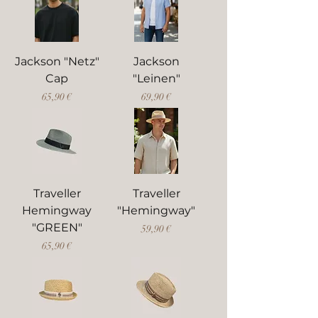
Jackson "Netz"
Jackson
Cap
"Leinen"
Preis
Preis
65,90 €
69,90 €
Traveller
Traveller
Hemingway
"Hemingway"
"GREEN"
Preis
59,90 €
Preis
65,90 €