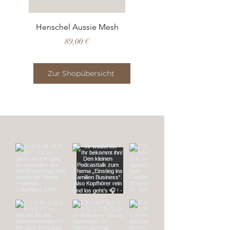
Henschel Aussie Mesh
Preis
89,00 €
Zur Shopübersicht