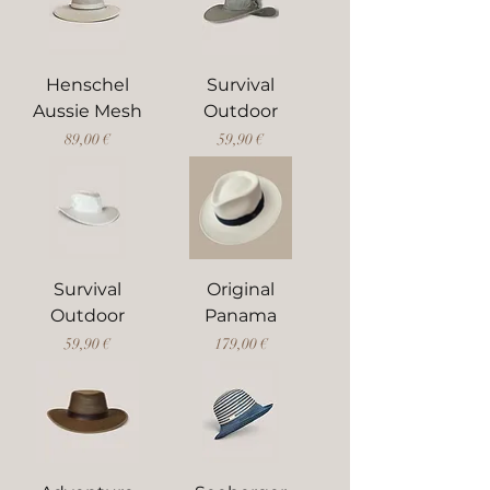
Henschel
Survival
Aussie Mesh
Outdoor
Preis
Preis
89,00 €
59,90 €
Survival
Original
Outdoor
Panama
Preis
Preis
59,90 €
179,00 €