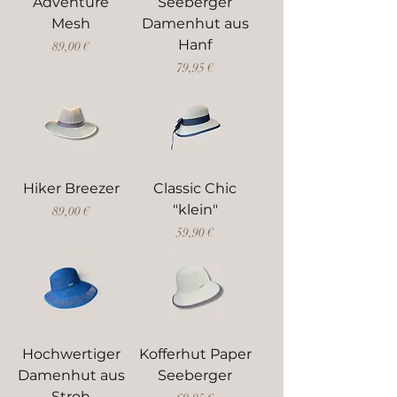
Adventure
Seeberger
Mesh
Damenhut aus
Hanf
Preis
89,00 €
Preis
79,95 €
Hiker Breezer
Classic Chic
"klein"
Preis
89,00 €
Preis
59,90 €
Hochwertiger
Kofferhut Paper
Damenhut aus
Seeberger
Stroh