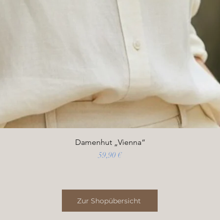
Damenhut „Vienna“
Preis
59,90 €
Zur Shopübersicht