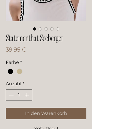
Statementhat Seeberger
Preis
39,95 €
Farbe
*
Anzahl
*
In den Warenkorb
Sofortkauf