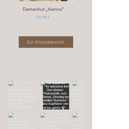
Damenhut „Vienna“
Preis
59,90 €
Zur Shopübersicht