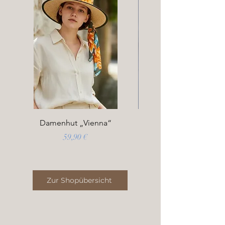
Damenhut „Vienna“
Preis
59,90 €
Zur Shopübersicht